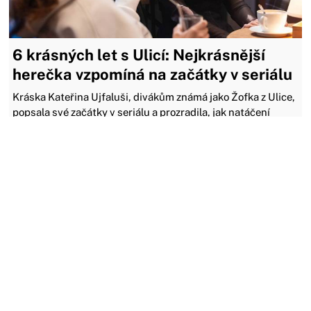
6 krásných let s Ulicí: Nejkrásnější
herečka vzpomíná na začátky v seriálu
Kráska Kateřina Ujfaluši, divákům známá jako Žofka z Ulice,
popsala své začátky v seriálu a prozradila, jak natáčení
zvládá skloubit s vysokoškolským studiem. Na zkoušky se
může připravovat až pouhý den předem.
09.01.2026