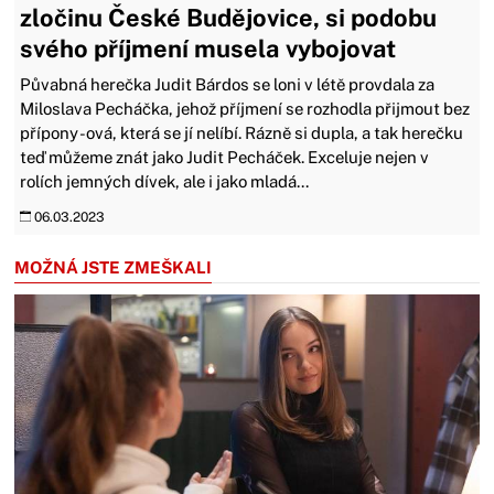
zločinu České Budějovice, si podobu
svého příjmení musela vybojovat
Půvabná herečka Judit Bárdos se loni v létě provdala za
Miloslava Pecháčka, jehož příjmení se rozhodla přijmout bez
přípony -ová, která se jí nelíbí. Rázně si dupla, a tak herečku
teď můžeme znát jako Judit Pecháček. Exceluje nejen v
rolích jemných dívek, ale i jako mladá...
06.03.2023
MOŽNÁ JSTE ZMEŠKALI