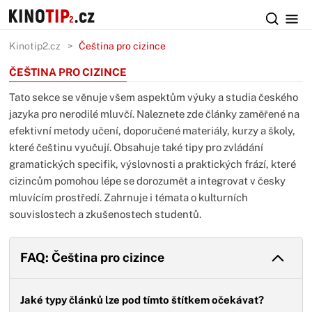
Kinotip2.cz
Čeština pro cizince
ČEŠTINA PRO CIZINCE
Tato sekce se věnuje všem aspektům výuky a studia českého
jazyka pro nerodilé mluvčí. Naleznete zde články zaměřené na
efektivní metody učení, doporučené materiály, kurzy a školy,
které češtinu vyučují. Obsahuje také tipy pro zvládání
gramatických specifik, výslovnosti a praktických frází, které
cizincům pomohou lépe se dorozumět a integrovat v česky
mluvícím prostředí. Zahrnuje i témata o kulturních
souvislostech a zkušenostech studentů.
FAQ: Čeština pro cizince
Jaké typy článků lze pod tímto štítkem očekávat?