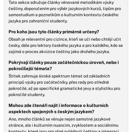
Tato sekce sdružuje články věnované metodikám výuky
češtiny, doporučením pro výběr jazykových kurzů, tipům pro
samostudium a poznatkům o kulturním kontextu českého
jazyka pro zahraniční studenty.
Pro koho jsou tyto články primárně určeny?
Obsah je relevantní pro cizince, kteří se učí nebo chtějí učit
česky, dále pro lektory českého jazyka a pro každého, kdo se
zajímá o proces akvizice češtiny jako druhého jazyka.
Pokrývají články pouze začátečnickou úroveň, nebo i
pokročilejší témata?
Štítek zahrnuje široké spektrum témat od základních
principů výuky pro začátečníky, přes rady pro středně
pokročilé, až po specifické gramatické jevy a stylistiku pro
pokročilé studenty.
Mohou zde čtenáři najít i informace o kulturních
aspektech spojených s českým jazykem?
Ano, mnoho článků se věnuje nejen samotné jazykové
stránce, ale i kulturním nuancím, zvyklostem a sociálnímu
kontextu, které jsou pro plné ovládnutí češtiny a integraci